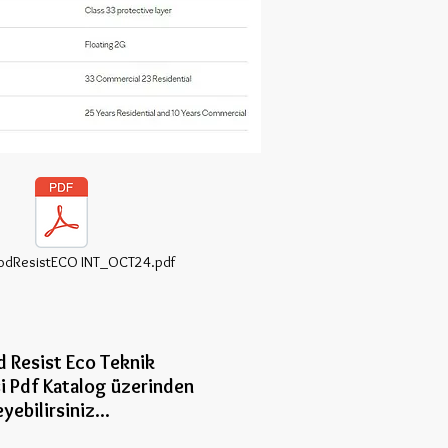
dResistECO INT_OCT24.pdf
Resist Eco Teknik
si Pdf Katalog üzerinden
eye
bilirsiniz...