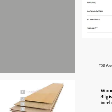
TDS Woo
Wood 
Bilgi
incel