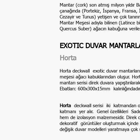
Mantar (cork) son atmış milyon yıldır B
çanağında (Portekiz, İspanya, Fransa, İ
Cezayir ve Tunus) yetişen ve çok tanın
Mantar Meşesi adıyla bilinen (Latince bi
Quercus Suber) ağacın kabuğuna verilen
EXOTIC DUVAR MANTARL
Horta
Horta deckwall exotic duvar mantarlar
meşesi ağacı kabuklarından oluşur. Hor
mantarı serisi direk duvara yapıştırılarak
Ebatları: 600x300x15mm kalınlığındadır
Horta
deckwall serisi iki katmandan o
katmanı yer alır. Genel özellikleri S
hem de izolasyon malzemesidir. Direk duv
dekoratif görüntüler oluşturmak içinde k
değişik duvar modelleri yaratmaya çok