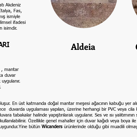
atı Akdeniz
talya, Fas,
mış ismiyle
limsel ifadesi
 isimdir.
Aldeia
ARI
ı , mantar
ta duvar
 uygulanır.
.
luşur. En üst katmanda doğal mantar meşesi ağacının kabuğu yer a
adece duvarda uygulaması yapılan, üzerine herhangi bir PVC veya cil
ara tabakalar halinde yapıştırılarak uygulanır. Ses ve ısı yalıtımının
ullanılabilinir. Özellikle genel mahaller için duvar kağıdı veya boya il
 uygundur.Yine bütün
Wicanders
ürünlerinde olduğu gibi muadili olma