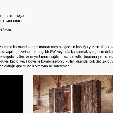
, mantar meşesi
antarı serisi
00x18mm
r. En üst katmanda doğal mantar meşesi ağacının kabuğu yer alır. İkinci
ası yapılan, üzerine herhangi bir PVC veya cila kaplanmaksızın , hem dek
ak uygulanır. Ses ve ısı yalıtımının sağlanmasında kullanılmasının yanı sır
için duvar kağıdı veya boya ile kombinasyonlu kullanıldığında, çok değişik 
e olduğu gibi muadili olmayan bir malzemedir.