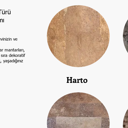
 Türü
mı
vinizin ve
ar mantarları,
 sıra dekoratif
, yaşadığınız
Harto