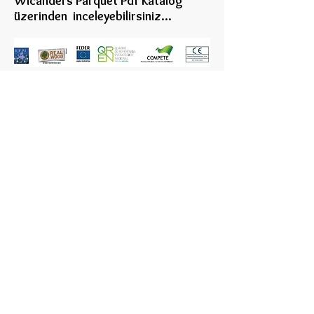
Wicanders Parquet Pdf Katalog
üzerinden inceleye
bilirsiniz...
Geri