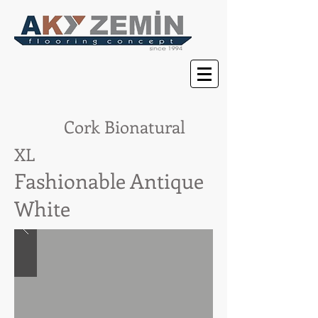
Cork Bion
atural
XL
Fashionable Antique
White