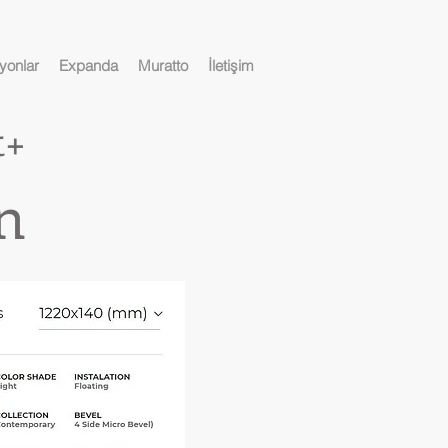
yonlar
Expanda
Muratto
İletişim
t+
n