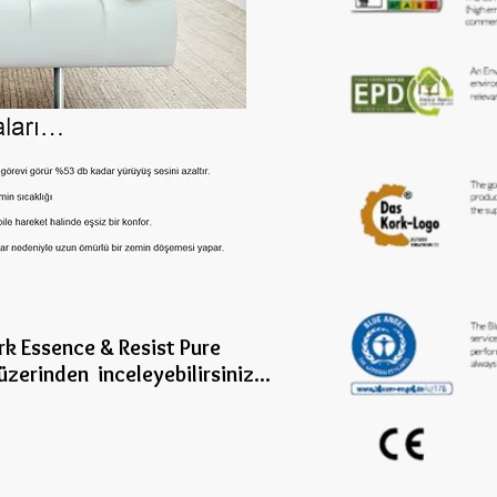
k Essence & Resist Pure
üzerinden inceleye
bilirsiniz...