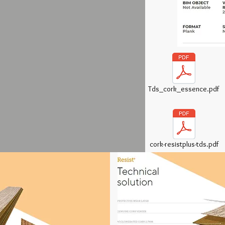
Tds_cork_essence.pdf
cork-resistplus-tds.pdf