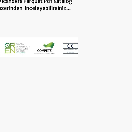
icanders Parquet Pdf Katalog
zerinden inceleye
bilirsiniz...