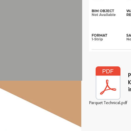
P
K
i
Parquet Technical.pdf