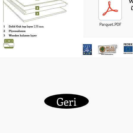
W
ü
Parquet.PDF
Geri