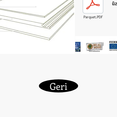
üz
Parquet.PDF
Geri