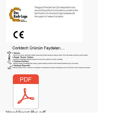
Wood Resist Plus.pdf
Wicanders WoodResist Plus Pdf
Katalog üzerinden