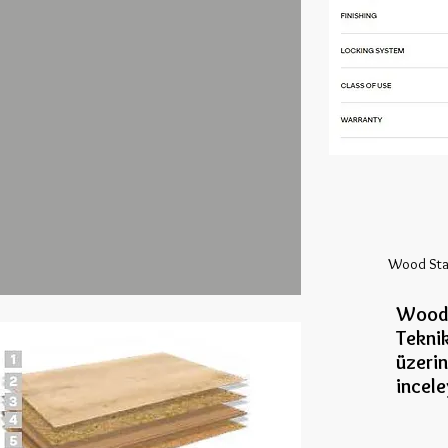
Wood Sta
Wood 
Teknik
üzeri
incel